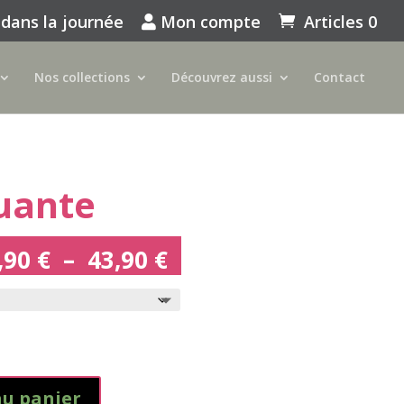
 dans la journée
Mon compte
Articles 0
Nos collections
Découvrez aussi
Contact
uante
Plage
,90
€
–
43,90
€
de
prix :
27,90 €
à
43,90 €
au panier