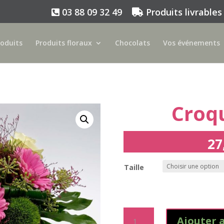
03 88 09 32 49
Produits livrables
roduits
Produits floraux
Chocolats
Vos événements
Croq
27
Taille
quantité
Ajouter 