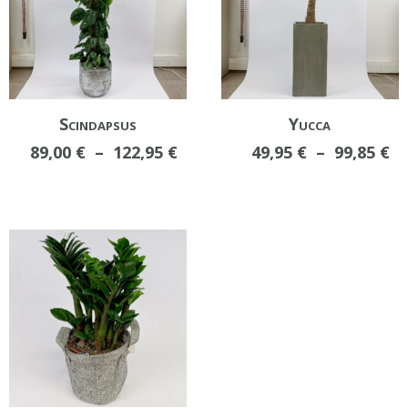
Scindapsus
Yucca
Plage
Pl
89,00
€
–
122,95
€
49,95
€
–
99,85
€
de
d
prix :
pr
89,00 €
49
à
à
122,95 €
99