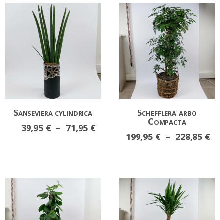
à
à
94
26,80 €
Sanseviera cylindrica
Schefflera arbo
Compacta
Plage
39,95
€
–
71,95
€
Pl
199,95
€
–
228,85
€
de
d
prix :
pr
39,95 €
19
à
à
71,95 €
22