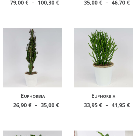
Plage
Pl
79,00
€
–
100,30
€
35,00
€
–
46,70
€
de
d
prix :
pr
79,00 €
35
à
à
100,30 €
46
Euphorbia
Euphorbia
Plage
Pl
26,90
€
–
35,00
€
33,95
€
–
41,95
€
de
d
prix :
pr
26,90 €
33