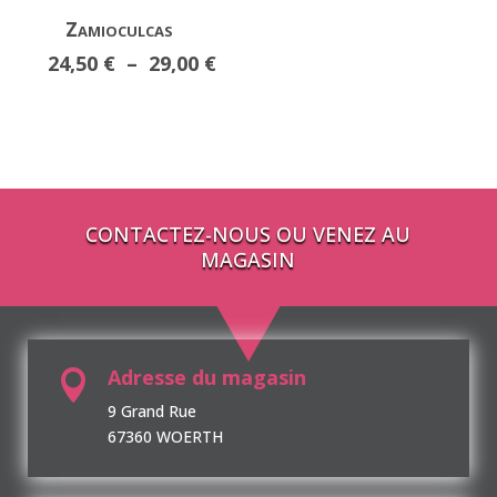
Zamioculcas
Plage
24,50
€
–
29,00
€
de
prix :
24,50 €
à
29,00 €
CONTACTEZ-NOUS OU VENEZ AU
MAGASIN
Adresse du magasin

9 Grand Rue
67360 WOERTH