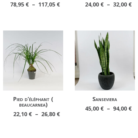
Plage
Pl
78,95
€
–
117,05
€
24,00
€
–
32,00
€
de
d
prix :
pr
78,95 €
24
à
à
117,05 €
32
Pied d’éléphant (
Sanseviera
beaucarnea)
Pl
45,00
€
–
94,00
€
Plage
22,10
€
–
26,80
€
d
de
pr
prix :
45
22,10 €