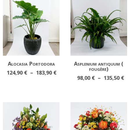
Alocasia Portodora
Asplenium antiquum (
fougère)
Plage
124,90
€
–
183,90
€
Pl
98,00
€
–
135,50
€
de
d
prix :
pr
124,90 €
98
à
à
183,90 €
13