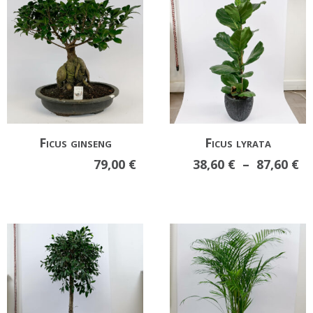
à
à
35,00 €
41
Ficus ginseng
Ficus lyrata
Pl
79,00
€
38,60
€
–
87,60
€
d
pr
38
à
87