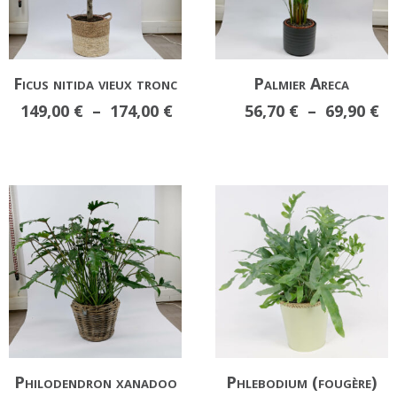
Ficus nitida vieux tronc
Palmier Areca
Plage
Pl
149,00
€
–
174,00
€
56,70
€
–
69,90
€
de
d
prix :
pr
149,00 €
56
à
à
174,00 €
69
Philodendron xanadoo
Phlebodium (fougère)