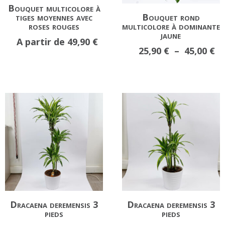
Bouquet multicolore à
tiges moyennes avec
Bouquet rond
roses rouges
multicolore à dominante
jaune
A partir de
49,90
€
Pl
25,90
€
–
45,00
€
d
pr
25
à
45
Dracaena deremensis 3
Dracaena deremensis 3
pieds
pieds