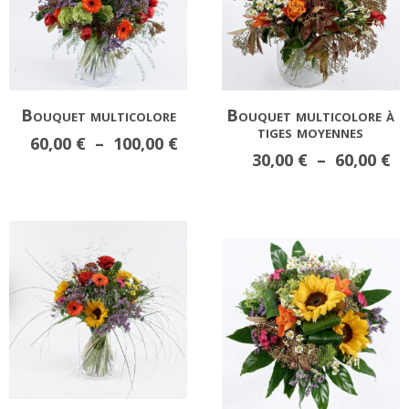
Bouquet multicolore
Bouquet multicolore à
tiges moyennes
Plage
60,00
€
–
100,00
€
Pl
30,00
€
–
60,00
€
de
d
prix :
pr
60,00 €
30
à
à
100,00 €
60