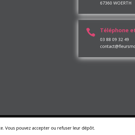
67360 WOERTH
Téléphone et

03 88 09 32 49
contact@fleursm
Conditions Générales de vente
ite. Vous pouvez accepter ou refuser leur dépôt.
rvés