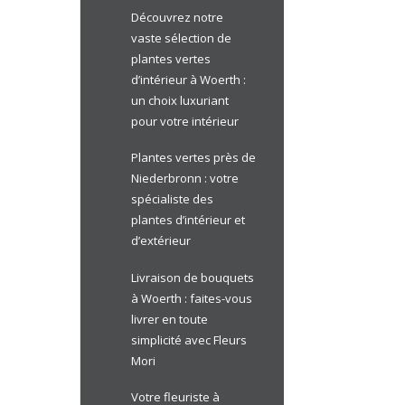
Découvrez notre
vaste sélection de
plantes vertes
d’intérieur à Woerth :
un choix luxuriant
pour votre intérieur
Plantes vertes près de
Niederbronn : votre
spécialiste des
plantes d’intérieur et
d’extérieur
Livraison de bouquets
à Woerth : faites-vous
livrer en toute
simplicité avec Fleurs
Mori
Votre fleuriste à