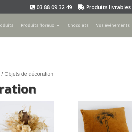
03 88 09 32 49
Produits livrables
roduits
Produits floraux
Chocolats
Vos événements
 / Objets de décoration
ration