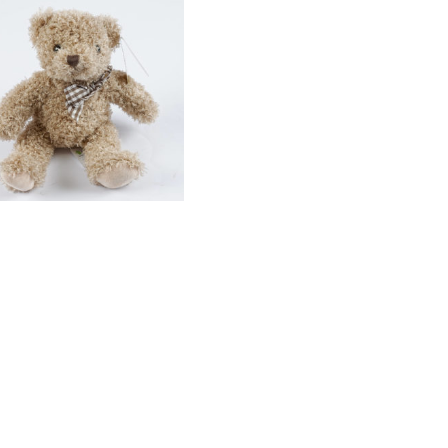
Ourson en peluche
13,90
€