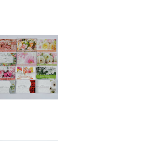
Petite carte
1,80
€