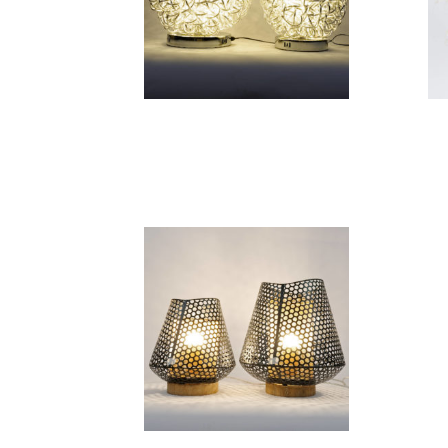
Lampe boule PM
115,80
€