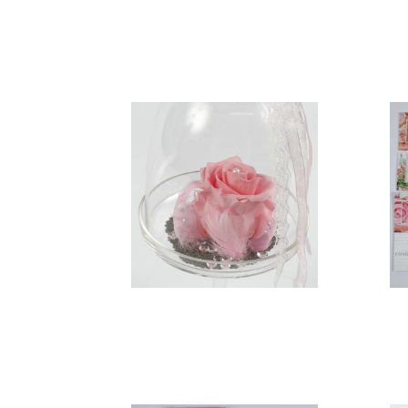
Lampe GM
89,95
€
Rose éternelle
29,90
€