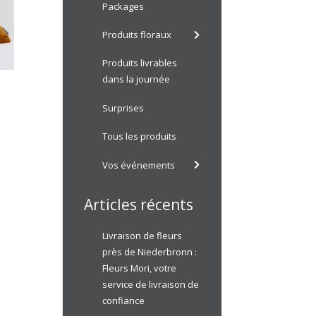
Packages
Produits floraux
Produits livrables
dans la journée
ur
Surprises
5
€
Tous les produits
Vos événements
Articles récents
Livraison de fleurs
près de Niederbronn :
Fleurs Mori, votre
service de livraison de
confiance