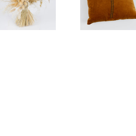
Bouquet sec
Coussin avec intérie
45,90
€
22,9