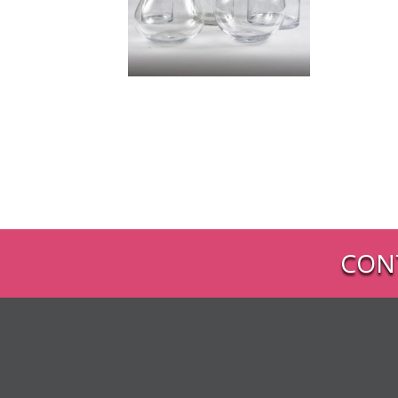
Vase
petit/moyen/grand
Plage
9,90
€
–
19,90
€
de
prix :
9,90 €
à
19,90 €
CON