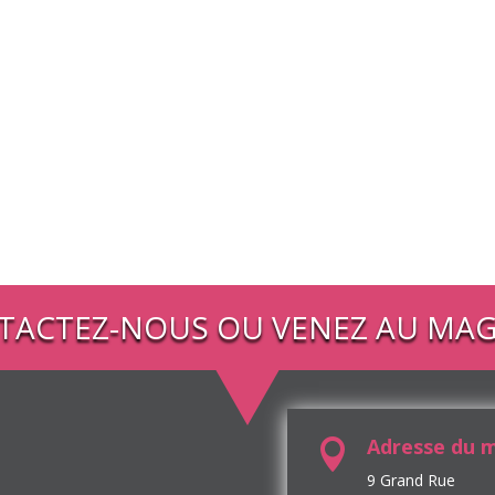
TACTEZ-NOUS OU VENEZ AU MAG
Adresse du 

9 Grand Rue