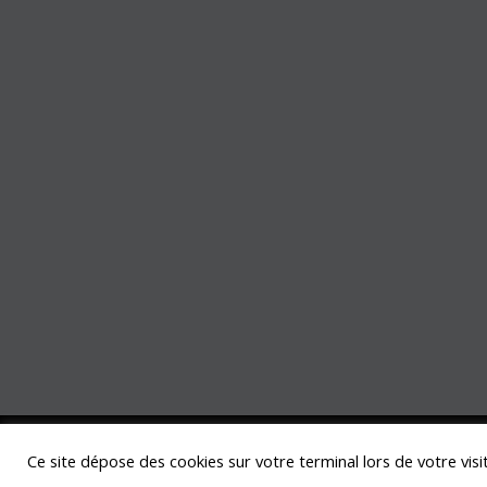
Mentions légales
-
Politique de confidentialité
-
Ce site dépose des cookies sur votre terminal lors de votre vis
©FleursMori pour Fleurs Mori - Tous droits rése